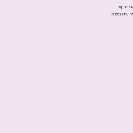
Impress
© 2021 twinf