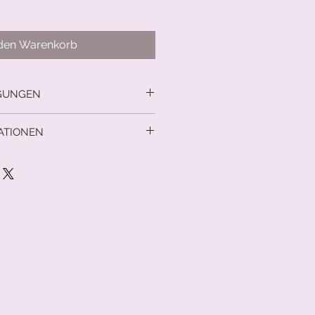
 den Warenkorb
GUNGEN
cht
ATIONEN
d innerhalb Deutschlands