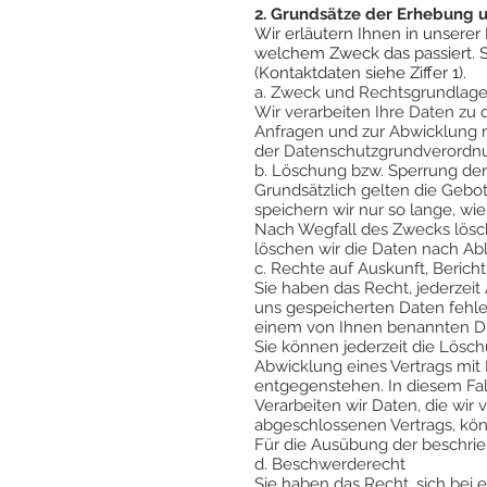
2. Grundsätze der Erhebung 
Wir erläutern Ihnen in unsere
welchem Zweck das passiert. So
(Kontaktdaten siehe Ziffer 1).
a. Zweck und Rechtsgrundlage
Wir verarbeiten Ihre Daten zu
Anfragen und zur Abwicklung mi
der Datenschutzgrundverordn
b. Löschung bzw. Sperrung der
Grundsätzlich gelten die Geb
speichern wir nur so lange, wi
Nach Wegfall des Zwecks lösch
löschen wir die Daten nach Abla
c. Rechte auf Auskunft, Beric
Sie haben das Recht, jederzeit
uns gespeicherten Daten fehler
einem von Ihnen benannten Dri
Sie können jederzeit die Lösc
Abwicklung eines Vertrags mit
entgegenstehen. In diesem Fall
Verarbeiten wir Daten, die wi
abgeschlossenen Vertrags, kön
Für die Ausübung der beschrie
d. Beschwerderecht
Sie haben das Recht, sich bei