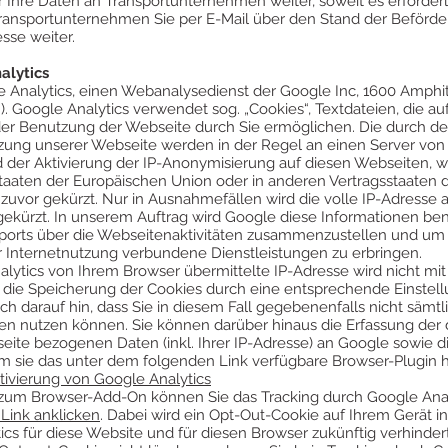
Ihre Daten an Transportunternehmen weiter, soweit es erforderli
Transportunternehmen Sie per E-Mail über den Stand der Beförde
sse weiter.
alytics
 Analytics, einen Webanalysedienst der Google Inc, 1600 Amphi
). Google Analytics verwendet sog. „Cookies“, Textdateien, die 
der Benutzung der Webseite durch Sie ermöglichen. Die durch d
zung unserer Webseite werden in der Regel an einen Server vo
d der Aktivierung der IP-Anonymisierung auf diesen Webseiten, w
staaten der Europäischen Union oder in anderen Vertragsstaat
zuvor gekürzt. Nur in Ausnahmefällen wird die volle IP-Adresse 
ekürzt. In unserem Auftrag wird Google diese Informationen be
orts über die Webseitenaktivitäten zusammenzustellen und um
 Internetnutzung verbundene Dienstleistungen zu erbringen.
ytics von Ihrem Browser übermittelte IP-Adresse wird nicht mi
die Speicherung der Cookies durch eine entsprechende Einstell
och darauf hin, dass Sie in diesem Fall gegebenenfalls nicht sämt
n nutzen können. Sie können darüber hinaus die Erfassung der
ite bezogenen Daten (inkl. Ihrer IP-Adresse) an Google sowie d
m sie das unter dem folgenden Link verfügbare Browser-Plugin he
ivierung von Google Analytics
ve zum Browser-Add-On können Sie das Tracking durch Google Anal
Link anklicken
. Dabei wird ein Opt-Out-Cookie auf Ihrem Gerät ins
cs für diese Website und für diesen Browser zukünftig verhindert