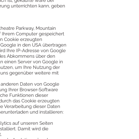
ch ist, gekaufte Ware bei
rung unterrichten kann, geben
theatre Parkway, Mountain
auf Ihrem Computer gespeichert
en Cookie erzeugten
n Google in den USA übertragen
ird Ihre IP-Adresse von Google
en des Abkommens über den
an einen Server von Google in
nutzen, um Ihre Nutzung der
 uns gegenüber weitere mit
t anderen Daten von Google
ung Ihrer Browser-Software
liche Funktionen dieser
 durch das Cookie erzeugten
ie Verarbeitung dieser Daten
runterladen und installieren:
ytics auf unseren Seiten
talliert. Damit wird die
.