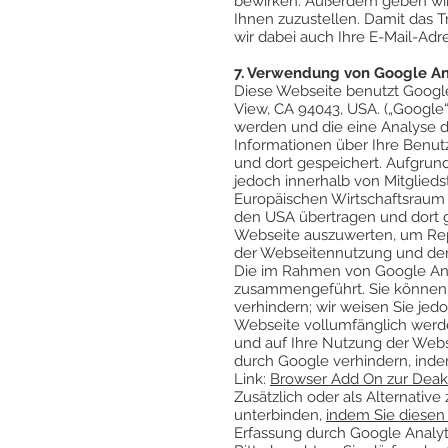
bewirken. Außerdem geben wir 
Ihnen zuzustellen. Damit das 
wir dabei auch Ihre E-Mail-Adre
7. Verwendung von Google An
Diese Webseite benutzt Google
View, CA 94043, USA. („Google“
werden und die eine Analyse 
Informationen über Ihre Benut
und dort gespeichert. Aufgrun
jedoch innerhalb von Mitglied
Europäischen Wirtschaftsraum 
den USA übertragen und dort g
Webseite auszuwerten, um Rep
der Webseitennutzung und der
Die im Rahmen von Google Anal
zusammengeführt. Sie können 
verhindern; wir weisen Sie jed
Webseite vollumfänglich werde
und auf Ihre Nutzung der Webse
durch Google verhindern, inde
Link:
Browser Add On zur Deakt
Zusätzlich oder als Alternati
unterbinden,
indem Sie diesen 
Erfassung durch Google Analyti