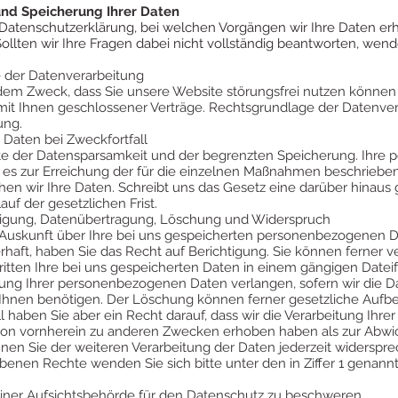
und Speicherung Ihrer Daten
r Datenschutzerklärung, bei welchen Vorgängen wir Ihre Daten e
llten wir Ihre Fragen dabei nicht vollständig beantworten, wende
 der Datenverarbeitung
 dem Zweck, dass Sie unsere Website störungsfrei nutzen können 
t Ihnen geschlossener Verträge. Rechtsgrundlage der Datenverarb
ung.
 Daten bei Zweckfortfall
ote der Datensparsamkeit und der begrenzten Speicherung. Ihr
e es zur Erreichung der für die einzelnen Maßnahmen beschrieben
en wir Ihre Daten. Schreibt uns das Gesetz eine darüber hinau
uf der gesetzlichen Frist.
htigung, Datenübertragung, Löschung und Widerspruch
 Auskunft über Ihre bei uns gespeicherten personenbezogenen Da
haft, haben Sie das Recht auf Berichtigung. Sie können ferner v
tten Ihre bei uns gespeicherten Daten in einem gängigen Datei
hung Ihrer personenbezogenen Daten verlangen, sofern wir die Da
 Ihnen benötigen. Der Löschung können ferner gesetzliche Aufb
 haben Sie aber ein Recht darauf, dass wir die Verarbeitung Ihre
r von vornherein zu anderen Zwecken erhoben haben als zur Abwi
nen Sie der weiteren Verarbeitung der Daten jederzeit widerspre
benen Rechte wenden Sie sich bitte unter den in Ziffer 1 genann
 einer Aufsichtsbehörde für den Datenschutz zu beschweren.