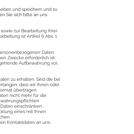
rheben und speichern und zu
n Sie sich bitte an uns
sowie zur Bearbeitung Ihrer
eitung ist Artikel 6 Abs. 1
e personenbezogenen Daten
en Zwecke erforderlich ist.
s gehende Aufbewahrung vor,
ten zu erhalten. Sind die bei
erlangen, dass wir Ihnen oder
format übertragen.
ten nicht mehr für die
ewahrungspflichten
r Daten einschränken.
cklung eines mit Ihnen
chen.
ten Kontaktdaten an uns.