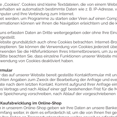
„Cookies“. Cookies sind kleine Textdateien, die von einem Webse
erhalten wir automatisch bestimmte Daten wie z. B. IP-Adresse,
puter und Ihre Verbindung zum Internet.
et werden, um Programme zu starten oder Viren auf einen Comp
ormationen können wir Ihnen die Navigation erleichtern und die 
 uns erfassten Daten an Dritte weitergegeben oder ohne Ihre Ein
estellt.
ebsite grundsätzlich auch ohne Cookies betrachten. Internet-Br
akzeptieren. Sie können die Verwendung von Cookies jederzeit übe
erwenden Sie die Hilfefunktionen Ihres Internetbrowsers, um zu er
Bitte beachten Sie, dass einzelne Funktionen unserer Website m
erwendung von Cookies deaktiviert haben.
ormular
r das auf unserer Website bereit gestellte Kontaktformular mit u
achten Angaben zum Zweck der Bearbeitung der Anfrage und even
te nach dem letzten Kontakt. Kommt aufgrund Ihrer Anfrage ein 
s Vertrags und nach Ablauf einer ggf. bestehenden Frist für die
re Speicherung vorschreiben, nach Ablauf der vorgeschriebenen S
r Kaufabwicklung im Online-Shop
n in unserem Online-Shop geben wir Ihre Daten an unsere Banke
mfang weiter, in dem es erforderlich ist, um die von Ihnen frei