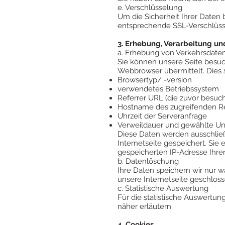
e. Verschlüsselung
Um die Sicherheit Ihrer Daten
entsprechende SSL-Verschlüss
3. Erhebung, Verarbeitung un
a. Erhebung von Verkehrsdate
Sie können unsere Seite besuch
Webbrowser übermittelt. Dies s
Browsertyp/ -version
verwendetes Betriebssystem
Referrer URL (die zuvor besuch
Hostname des zugreifenden Re
Uhrzeit der Serveranfrage
Verweildauer und gewählte Unt
Diese Daten werden ausschließ
Internetseite gespeichert. Sie
gespeicherten IP-Adresse Ihren 
b. Datenlöschung
Ihre Daten speichern wir nur w
unsere Internetseite geschloss
c. Statistische Auswertung
Für die statistische Auswertun
näher erläutern.
4. Cookies