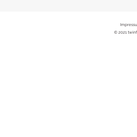
Impress
© 2021 twinf