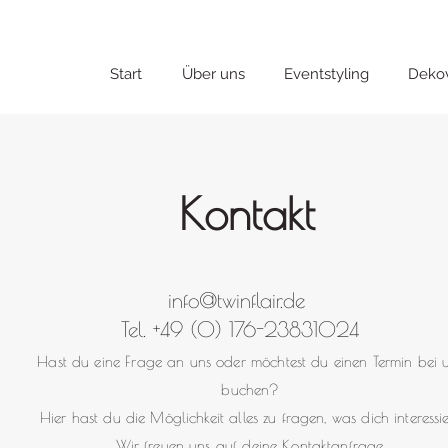
Start
Über uns
Eventstyling
Dekov
Kontakt
info@twinflair.de
Tel. +49 (0) 176-23831024
Hast du eine Frage an uns oder möchtest du einen Termin bei 
buchen?
Hier hast du die Möglichkeit alles zu fragen, was dich interessie
Wir freuen uns auf deine Kontaktanfrage.