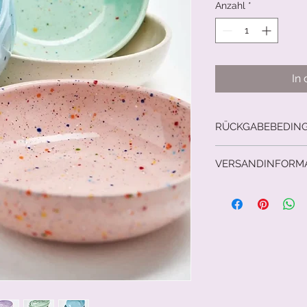
Anzahl
*
In
RÜCKGABEBEDIN
14 Tage Rückgabere
VERSANDINFORM
Versicherter Versan