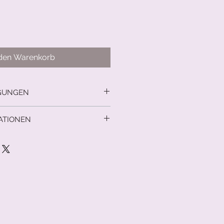
 den Warenkorb
GUNGEN
cht
ATIONEN
d innerhalb Deutschlands