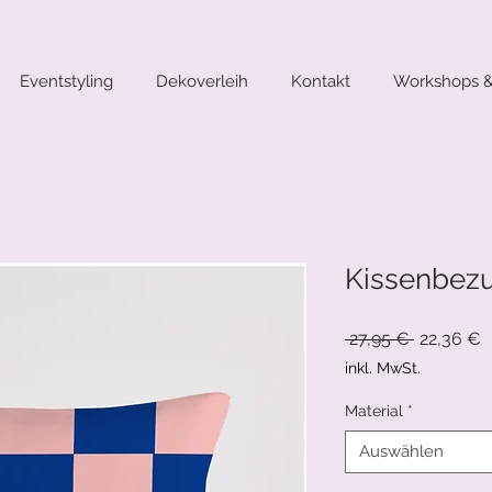
Eventstyling
Dekoverleih
Kontakt
Workshops &
Kissenbezu
Standardp
S
 27,95 € 
22,36 €
P
inkl. MwSt.
Material
*
Auswählen