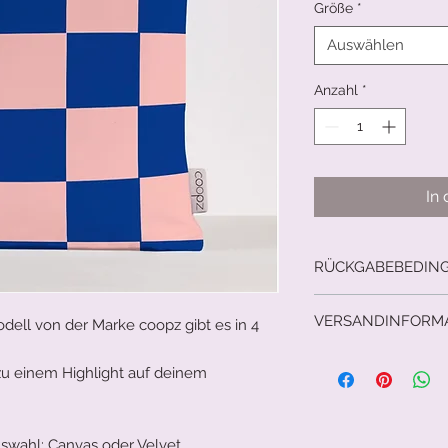
Größe
*
Auswählen
Anzahl
*
In
RÜCKGABEBEDIN
14 Rage Rückgabere
VERSANDINFORM
ell von der Marke coopz gibt es in 4
Versicherter Versan
 zu einem Highlight auf deinem
uswahl: Canvas oder Velvet