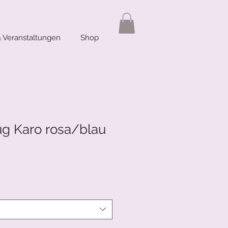
 Veranstaltungen
Shop
g Karo rosa/blau
reis
ale-
reis