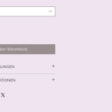
 den Warenkorb
GUNGEN
cht
ATIONEN
d innerhalb der DACH- Region