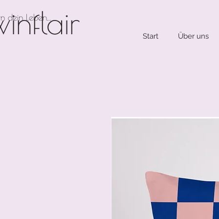
winflair
n dein Leben...
Start
Über uns