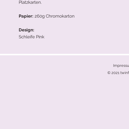
Platzkarten.
Papier:
260g Chromokarton
Design:
Schleife Pink
Impress
© 2021 twinf