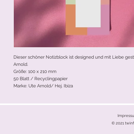
Dieser schöner Notizblock ist designed und mit Liebe gest
Arnold.
Größe: 100 x 210 mm
50 Blatt / Recyclingpapier
Marke: Ute Arnold/ Hej. Ibiza
Impress
© 2021 twinf