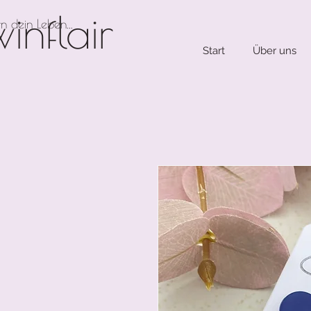
winflair
n dein Leben...
Start
Über uns