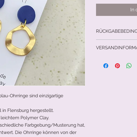
In
RÜCKGABEBEDIN
14 Tage Rückgabere
VERSANDINFORM
Versicherter Versan
Weitere Länder auf 
au-Ohrringe sind einzigartige
 in Flensburg hergestellt.
 leichtem Polymer Clay.
rschiedliche Farbgebung/Musterung hat,
chtwert. Die Ohrringe können von der