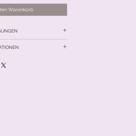
 den Warenkorb
GUNGEN
cht
ATIONEN
d innerhalb der DACH-Region.
Anfrage.